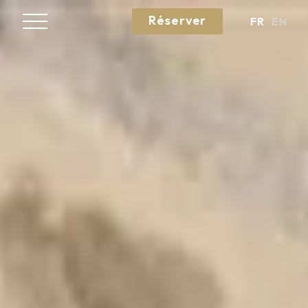
Réserver
FR
EN